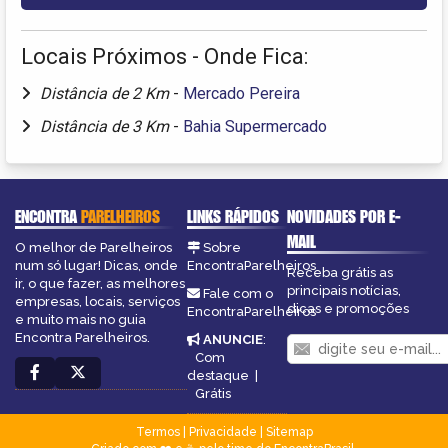
Locais Próximos - Onde Fica:
Distância de 2 Km
-
Mercado Pereira
Distância de 3 Km
-
Bahia Supermercado
ENCONTRA
PARELHEIROS
LINKS RÁPIDOS
NOVIDADES POR E-
MAIL
O melhor de Parelheiros
Sobre
num só lugar! Dicas, onde
EncontraParelheiros
Receba grátis as
ir, o que fazer, as melhores
principais notícias,
Fale com o
empresas, locais, serviços
dicas e promoções
EncontraParelheiros
e muito mais no guia
Encontra Parelheiros.
ANUNCIE
:
Com
destaque
|
Grátis
Termos
|
Privacidade
|
Sitemap