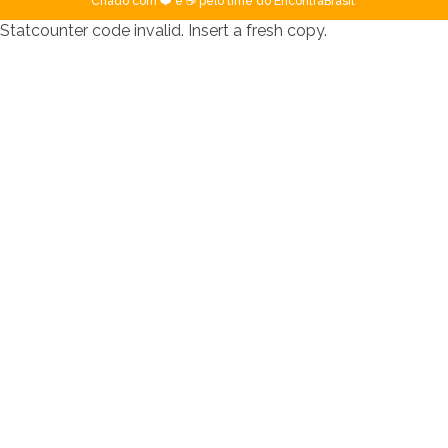
Criado com ❤️ e ☕ pelo time do EncontraBrasil
Statcounter code invalid. Insert a fresh copy.