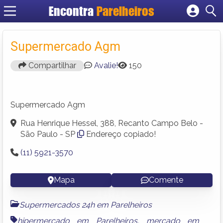
Encontra
Parelheiros
Cadastrar empresa
Fazer login
Supermercado Agm
Criar conta
Compartilhar
Avalie!
150
Supermercado Agm
Rua Henrique Hessel, 388, Recanto Campo Belo -
São Paulo - SP
Endereço copiado!
(11) 5921-3570
Mapa
Comente
Supermercados 24h em Parelheiros
hipermercado em Parelheiros
,
mercado em