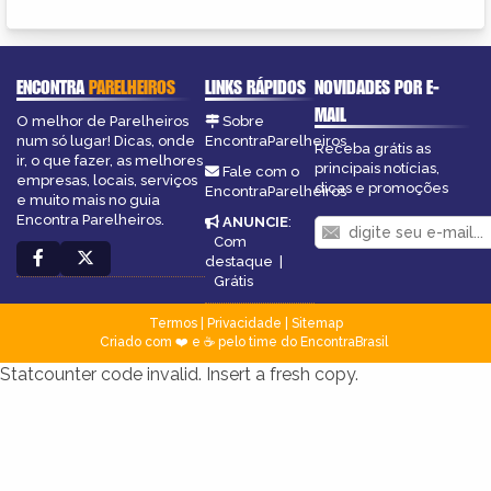
ENCONTRA
PARELHEIROS
LINKS RÁPIDOS
NOVIDADES POR E-
MAIL
O melhor de Parelheiros
Sobre
num só lugar! Dicas, onde
EncontraParelheiros
Receba grátis as
ir, o que fazer, as melhores
principais notícias,
Fale com o
empresas, locais, serviços
dicas e promoções
EncontraParelheiros
e muito mais no guia
Encontra Parelheiros.
ANUNCIE
:
Com
destaque
|
Grátis
Termos
|
Privacidade
|
Sitemap
Criado com ❤️ e ☕ pelo time do EncontraBrasil
Statcounter code invalid. Insert a fresh copy.