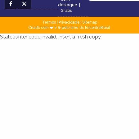
destaque
|
Grátis
Termos
|
Privacidade
|
Sitemap
Criado com ❤️ e ☕ pelo time do EncontraBrasil
Statcounter code invalid. Insert a fresh copy.