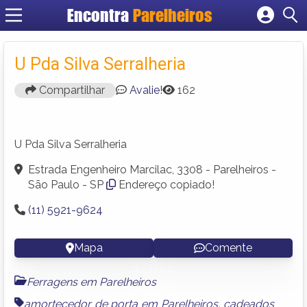
Encontra
Parelheiros
Cadastrar empresa
Fazer login
U Pda Silva Serralheria
Criar conta
Compartilhar
Avalie!
162
U Pda Silva Serralheria
Estrada Engenheiro Marcilac, 3308 - Parelheiros -
São Paulo - SP
Endereço copiado!
(11) 5921-9624
Mapa
Comente
Ferragens em Parelheiros
amortecedor de porta em Parelheiros
,
cadeados