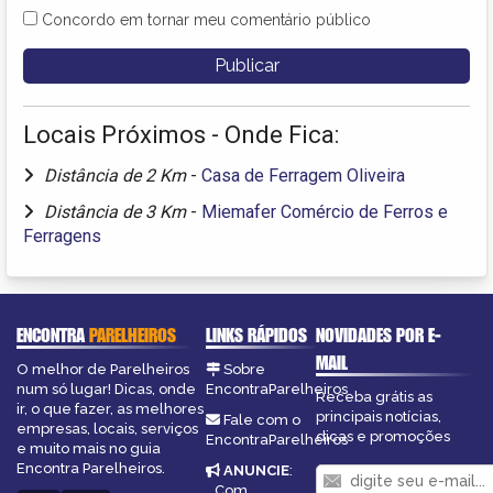
Concordo em tornar meu comentário público
Locais Próximos - Onde Fica:
Distância de 2 Km
-
Casa de Ferragem Oliveira
Distância de 3 Km
-
Miemafer Comércio de Ferros e
Ferragens
ENCONTRA
PARELHEIROS
LINKS RÁPIDOS
NOVIDADES POR E-
MAIL
O melhor de Parelheiros
Sobre
num só lugar! Dicas, onde
EncontraParelheiros
Receba grátis as
ir, o que fazer, as melhores
principais notícias,
Fale com o
empresas, locais, serviços
dicas e promoções
EncontraParelheiros
e muito mais no guia
Encontra Parelheiros.
ANUNCIE
:
Com