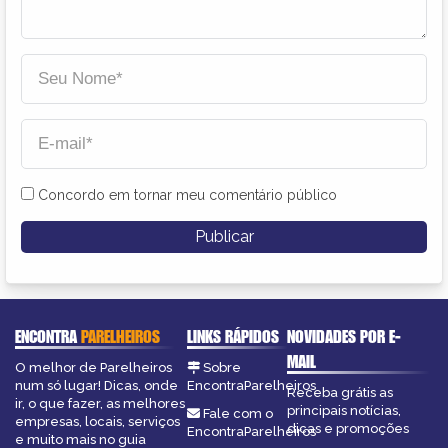
Concordo em tornar meu comentário público
ENCONTRA
PARELHEIROS
LINKS RÁPIDOS
NOVIDADES POR E-
MAIL
O melhor de Parelheiros
Sobre
num só lugar! Dicas, onde
EncontraParelheiros
Receba grátis as
ir, o que fazer, as melhores
principais notícias,
Fale com o
empresas, locais, serviços
dicas e promoções
EncontraParelheiros
e muito mais no guia