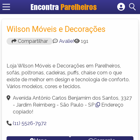
Encontra
Parelheiros
Cadastrar empresa
Fazer login
Wilson Móveis e Decorações
Criar conta
Compartilhar
Avalie!
191
Loja Wilson Móveis e Decorações em Parelheiros,
sofás, poltronas, cadeiras, puffs, chaise com o que
existe de melhor em design e tecnologia de conforto.
Vários modelos, cores e tecidos.
Avenida Antônio Carlos Benjamim dos Santos, 3327
- Jardim Reimberg - São Paulo - SP
Endereço
copiado!
(11) 5526-7972