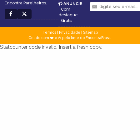
Encontra Parelheiros.
ANUNCIE
:
Com
destaque
|
Grátis
Termos
|
Privacidade
|
Sitemap
Criado com ❤️ e ☕ pelo time do EncontraBrasil
Statcounter code invalid. Insert a fresh copy.