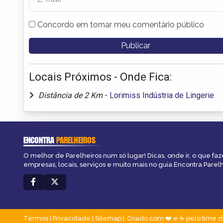
Concordo em tornar meu comentário público
Locais Próximos - Onde Fica:
Distância de 2 Km
-
Lorimiss Indústria de Lingerie
ENCONTRA
PARELHEIROS
O melhor de Parelheiros num só lugar! Dicas, onde ir, o que faz
empresas, locais, serviços e muito mais no guia Encontra Parelh
Termos
|
Privacidade
|
Sitemap
Criado com ❤️ e ☕ pelo time d