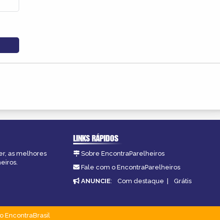
LINKS RÁPIDOS
er, as melhores
Sobre EncontraParelheiros
eiros.
Fale com o EncontraParelheiros
ANUNCIE
:
Com destaque
|
Grátis
o EncontraBrasil