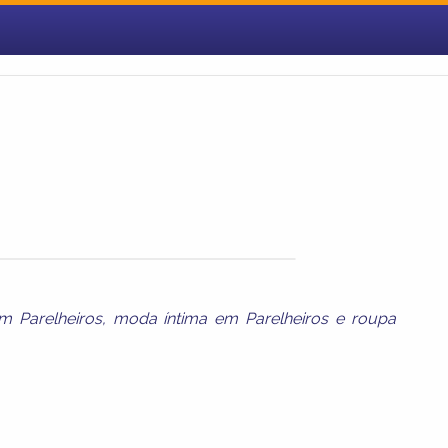
m Parelheiros
,
moda íntima em Parelheiros
e
roupa