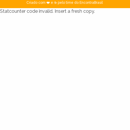
Criado com ❤️ e ☕ pelo time do EncontraBrasil
Statcounter code invalid. Insert a fresh copy.