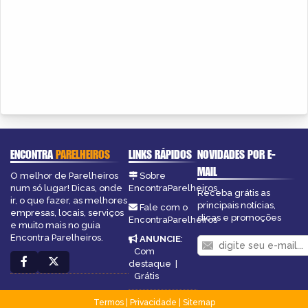
ENCONTRA
PARELHEIROS
LINKS RÁPIDOS
NOVIDADES POR E-
MAIL
O melhor de Parelheiros
Sobre
num só lugar! Dicas, onde
EncontraParelheiros
Receba grátis as
ir, o que fazer, as melhores
principais notícias,
Fale com o
empresas, locais, serviços
dicas e promoções
EncontraParelheiros
e muito mais no guia
Encontra Parelheiros.
ANUNCIE
:
Com
destaque
|
Grátis
Termos
|
Privacidade
|
Sitemap