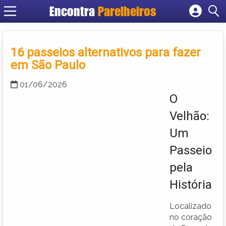
Encontra
Parelheiros
Cadastrar empresa
Fazer login
16 passeios alternativos para fazer
Criar conta
em São Paulo
01/06/2026
O
Velhão:
Um
Passeio
pela
História
Localizado
no coração