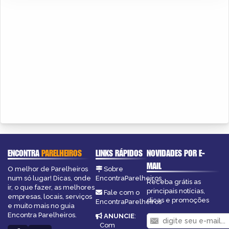
ENCONTRA
PARELHEIROS
LINKS RÁPIDOS
NOVIDADES POR E-
MAIL
O melhor de Parelheiros
Sobre
num só lugar! Dicas, onde
EncontraParelheiros
Receba grátis as
ir, o que fazer, as melhores
principais notícias,
Fale com o
empresas, locais, serviços
dicas e promoções
EncontraParelheiros
e muito mais no guia
Encontra Parelheiros.
ANUNCIE
:
Com