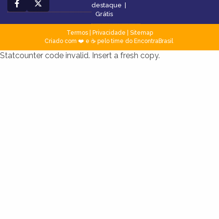
destaque
|
Grátis
Termos
|
Privacidade
|
Sitemap
Criado com ❤️ e ☕ pelo time do EncontraBrasil
Statcounter code invalid. Insert a fresh copy.