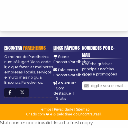
ENCONTRA
PARELHEIROS
LINKS RÁPIDOS
NOVIDADES POR E-
MAIL
O melhor de Parelheiros
Sobre
num só lugar! Dicas, onde
EncontraParelheiros
Receba grátis as
ir, o que fazer, as melhores
principais notícias,
Fale com o
empresas, locais, serviços
dicas e promoções
EncontraParelheiros
e muito mais no guia
Encontra Parelheiros.
ANUNCIE
:
Com
destaque
|
Grátis
Termos
|
Privacidade
|
Sitemap
Criado com ❤️ e ☕ pelo time do EncontraBrasil
Statcounter code invalid. Insert a fresh copy.