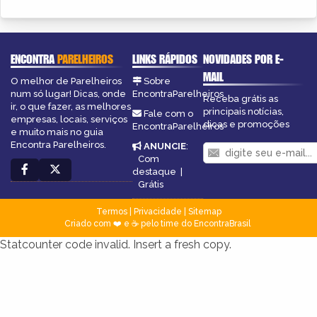
ENCONTRA
PARELHEIROS
LINKS RÁPIDOS
NOVIDADES POR E-
MAIL
O melhor de Parelheiros
Sobre
num só lugar! Dicas, onde
EncontraParelheiros
Receba grátis as
ir, o que fazer, as melhores
principais notícias,
Fale com o
empresas, locais, serviços
dicas e promoções
EncontraParelheiros
e muito mais no guia
Encontra Parelheiros.
ANUNCIE
:
Com
destaque
|
Grátis
Termos
|
Privacidade
|
Sitemap
Criado com ❤️ e ☕ pelo time do EncontraBrasil
Statcounter code invalid. Insert a fresh copy.