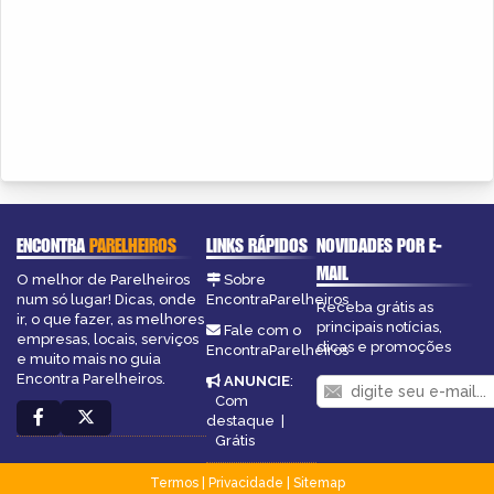
ENCONTRA
PARELHEIROS
LINKS RÁPIDOS
NOVIDADES POR E-
MAIL
O melhor de Parelheiros
Sobre
num só lugar! Dicas, onde
EncontraParelheiros
Receba grátis as
ir, o que fazer, as melhores
principais notícias,
Fale com o
empresas, locais, serviços
dicas e promoções
EncontraParelheiros
e muito mais no guia
Encontra Parelheiros.
ANUNCIE
:
Com
destaque
|
Grátis
Termos
|
Privacidade
|
Sitemap