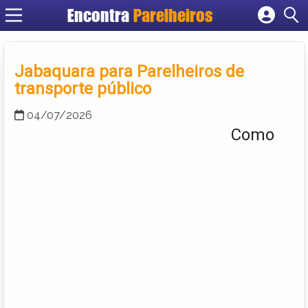
Encontra
Parelheiros
Cadastrar empresa
Fazer login
Jabaquara para Parelheiros de
Criar conta
transporte público
04/07/2026
Como