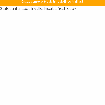
Criado com ❤️ e ☕ pelo time do EncontraBrasil
Statcounter code invalid. Insert a fresh copy.