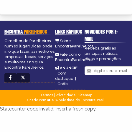
ENCONTRA
PARELHEIROS
LINKS RÁPIDOS
NOVIDADES POR E-
MAIL
O melhor de Parelheiros
Sobre
num só lugar! Dicas, onde
EncontraParelheiros
Receba grátis as
ir, o que fazer, as melhores
principais notícias,
Fale com o
empresas, locais, serviços
dicas e promoções
EncontraParelheiros
e muito mais no guia
Encontra Parelheiros.
ANUNCIE
:
Com
destaque
|
Grátis
Termos
|
Privacidade
|
Sitemap
Criado com ❤️ e ☕ pelo time do EncontraBrasil
Statcounter code invalid. Insert a fresh copy.