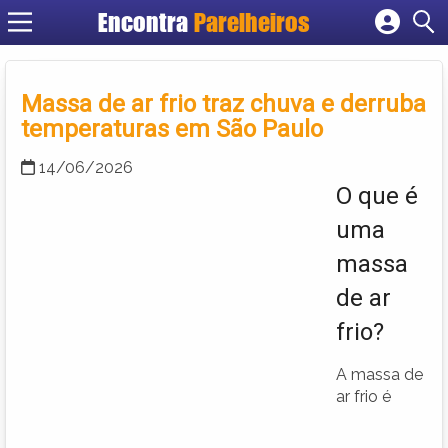
Encontra
Parelheiros
Cadastrar empresa
Fazer login
Massa de ar frio traz chuva e derruba
Criar conta
temperaturas em São Paulo
14/06/2026
O que é
uma
massa
de ar
frio?
A massa de
ar frio é