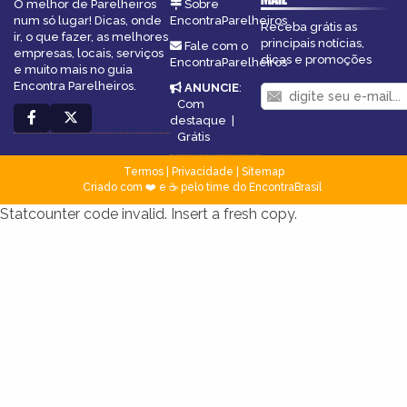
O melhor de Parelheiros
Sobre
num só lugar! Dicas, onde
EncontraParelheiros
Receba grátis as
ir, o que fazer, as melhores
principais notícias,
Fale com o
empresas, locais, serviços
dicas e promoções
EncontraParelheiros
e muito mais no guia
Encontra Parelheiros.
ANUNCIE
:
Com
destaque
|
Grátis
Termos
|
Privacidade
|
Sitemap
Criado com ❤️ e ☕ pelo time do EncontraBrasil
Statcounter code invalid. Insert a fresh copy.