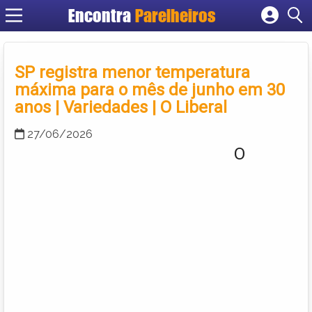
Encontra
Parelheiros
Cadastrar empresa
Fazer login
SP registra menor temperatura
Criar conta
máxima para o mês de junho em 30
anos | Variedades | O Liberal
27/06/2026
O