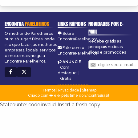
ENCONTRA
PARELHEIROS
LINKS RÁPIDOS
NOVIDADES POR E-
MAIL
O melhor de Parelheiros
Sobre
num só lugar! Dicas, onde
EncontraParelheiros
Receba grátis as
ir, o que fazer, as melhores
principais notícias,
Fale com o
empresas, locais, serviços
dicas e promoções
EncontraParelheiros
e muito mais no guia
Encontra Parelheiros.
ANUNCIE
:
Com
destaque
|
Grátis
Termos
|
Privacidade
|
Sitemap
Criado com ❤️ e ☕ pelo time do EncontraBrasil
Statcounter code invalid. Insert a fresh copy.