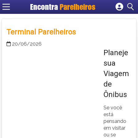
Encontra
Parelheiros
Cadastrar empresa
Fazer login
Terminal Parelheiros
Criar conta
20/06/2026
Planeje
sua
Viagem
de
Ônibus
Se você
está
pensando
em visitar
ou se