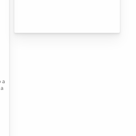
o a
 a