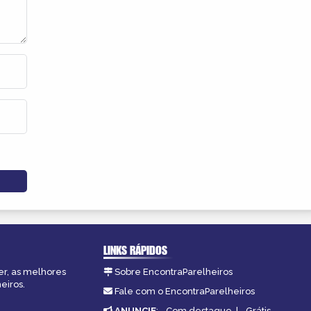
LINKS RÁPIDOS
er, as melhores
Sobre EncontraParelheiros
eiros.
Fale com o EncontraParelheiros
ANUNCIE
:
Com destaque
|
Grátis