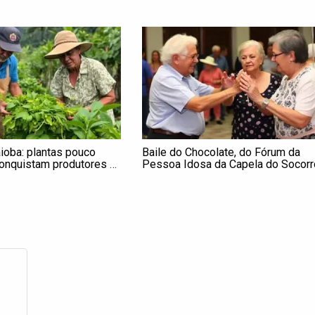
ioba: plantas pouco
Baile do Chocolate, do Fórum da
onquistam produtores e
Pessoa Idosa da Capela do Socorr
sta
e Parelheiros, na Zona Sul, será em
13/4