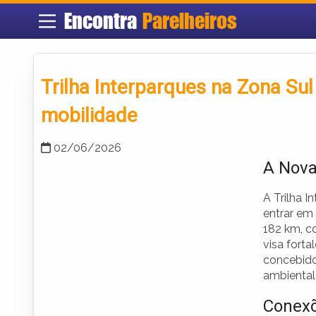
Encontra
Parelheiros
Trilha Interparques na Zona Su
mobilidade
02/06/2026
A Nova
A Trilha I
entrar em
182 km, c
visa forta
concebido
ambiental 
Conexõ