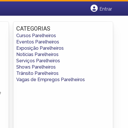
Entrar
Cadastrar empresa
Fazer login
CATEGORIAS
Criar conta
Cursos Parelheiros
Eventos Parelheiros
Exposição Parelheiros
Notícias Parelheiros
Serviços Parelheiros
Shows Parelheiros
Trânsito Parelheiros
Vagas de Empregos Parelheiros
e