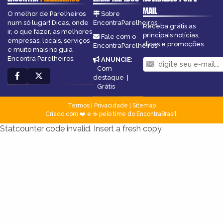
MAIL
O melhor de Parelheiros
Sobre
num só lugar! Dicas, onde
EncontraParelheiros
Receba grátis as
ir, o que fazer, as melhores
principais notícias,
Fale com o
empresas, locais, serviços
dicas e promoções
EncontraParelheiros
e muito mais no guia
Encontra Parelheiros.
ANUNCIE
:
Com
destaque
|
Grátis
Termos
|
Privacidade
|
Sitemap
Criado com ❤️ e ☕ pelo time do EncontraBrasil
Statcounter code invalid. Insert a fresh copy.