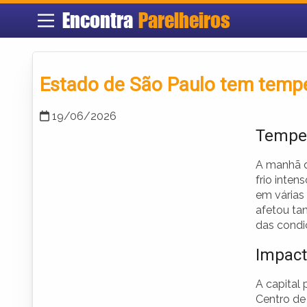
Encontra
Parelheiros
Estado de São Paulo tem temper
19/06/2026
Temper
A manhã d
frio inten
em várias
afetou tan
das condiç
Impact
A capital 
Centro de