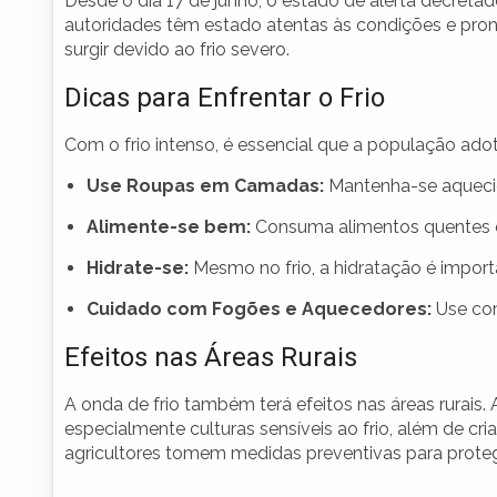
Desde o dia 17 de junho, o estado de alerta decretado
autoridades têm estado atentas às condições e pron
surgir devido ao frio severo.
Dicas para Enfrentar o Frio
Com o frio intenso, é essencial que a população ad
Use Roupas em Camadas:
Mantenha-se aqueci
Alimente-se bem:
Consuma alimentos quentes e 
Hidrate-se:
Mesmo no frio, a hidratação é import
Cuidado com Fogões e Aquecedores:
Use com
Efeitos nas Áreas Rurais
A onda de frio também terá efeitos nas áreas rurais.
especialmente culturas sensíveis ao frio, além de cri
agricultores tomem medidas preventivas para proteg