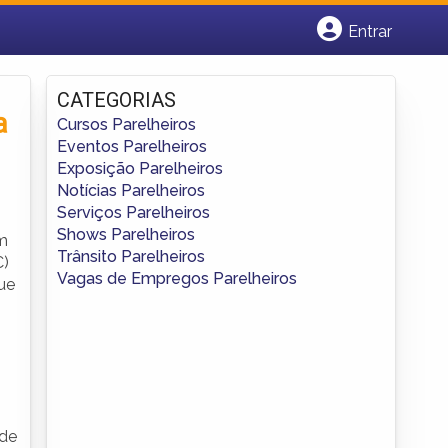
Entrar
Cadastrar empresa
Fazer login
CATEGORIAS
Criar conta
a
Cursos Parelheiros
Eventos Parelheiros
Exposição Parelheiros
Notícias Parelheiros
Serviços Parelheiros
Shows Parelheiros
um
Trânsito Parelheiros
C)
Vagas de Empregos Parelheiros
ue
 de